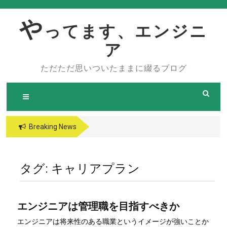
Skip
to
や
ってます、エンジニ
content
ア
ただただ思いついたままに綴るブログ
Breaking News
タグ:
キャリアプラン
エンジニアは管理職を目指すべきか
エンジニアは将来性のある職業というイメージが強いことか